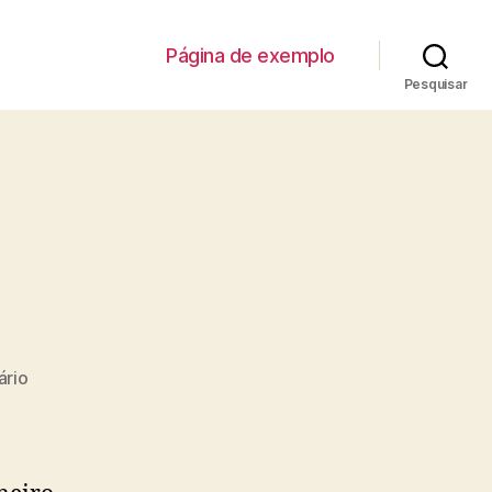
Página de exemplo
Pesquisar
em
ário
Olá,
mundo!