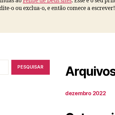
vindas ao
Felipe de Deus sites
. Esse é o seu pr
Edite-o ou exclua-o, e então comece a escrever!
Arquivo
PESQUISAR
dezembro 2022