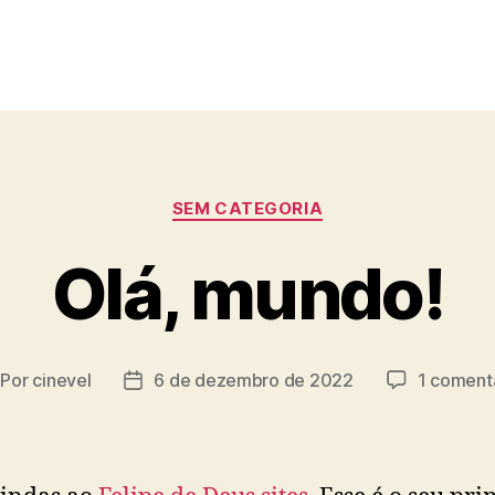
Categorias
SEM CATEGORIA
Olá, mundo!
Por
cinevel
6 de dezembro de 2022
1 coment
tor
Data
o
de
st
publicação